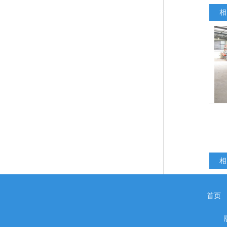
相
相
首页