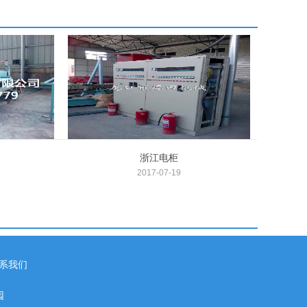
浙江电柜
2017-07-19
系我们
园