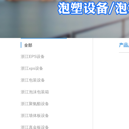
产品
全部
浙江EPS设备
浙江xps设备
浙江包装设备
浙江泡沫包装箱
浙江聚氨酯设备
浙江墙体板设备
浙江真金板设备