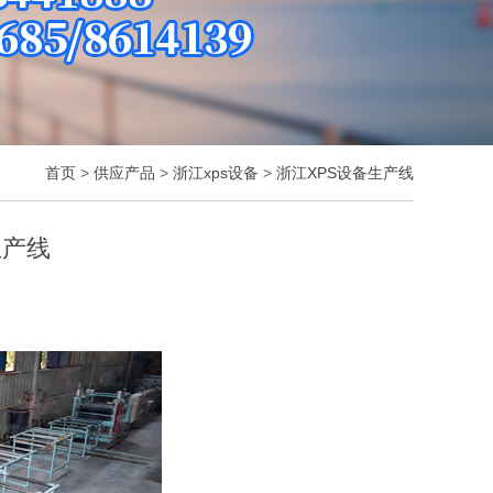
首页
>
供应产品
>
浙江xps设备
>
浙江XPS设备生产线
生产线