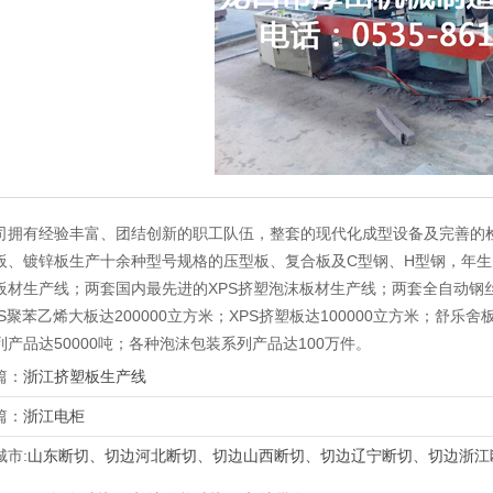
司拥有经验丰富、团结创新的职工队伍，整套的现代化成型设备及完善的
板、镀锌板生产十余种型号规格的压型板、复合板及C型钢、H型钢，年生产
板材生产线；两套国内最先进的XPS挤塑泡沫板材生产线；两套全自动钢
PS聚苯乙烯大板达200000立方米；XPS挤塑板达100000立方米；舒乐
列产品达50000吨；各种泡沫包装系列产品达100万件。
篇：
浙江挤塑板生产线
篇：
浙江电柜
城市:
山东断切、切边
河北断切、切边
山西断切、切边
辽宁断切、切边
浙江