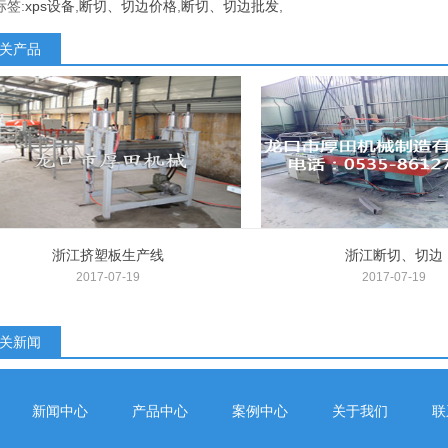
标签:
xps设备
,
断切、切边价格
,
断切、切边批发
,
关产品
浙江挤塑板生产线
浙江断切、切边
2017-07-19
2017-07-19
关新闻
新闻中心
产品中心
案例中心
关于我们
联