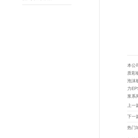
本公
质彩
泡沫
力E
浆系
上一
下一
热门