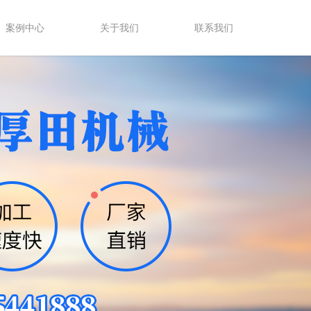
案例中心
关于我们
联系我们