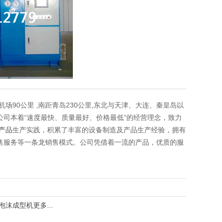
机场90公里 ,南距青岛230公里,东北与天津、大连、秦皇岛以
司本着“速度最快、质量最好、价格最低”的经营理念，致力
产品
生产实践，积累了丰富的设备制造及产品生产经验，拥有
售服务等一条龙销售模式。公司凭借着一流的产品，优质的服
泡沫成型机
更多...