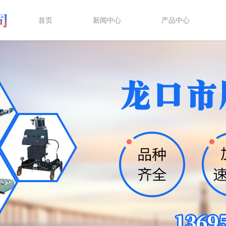
首页
新闻中心
产品中心