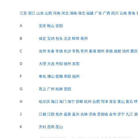
江苏
浙江
山东
山西
河南
河北
湖南
湖北
福建
广东
广西
四川
云南
青海
A
安庆
鞍山
安阳
B
保定
宝鸡
包头
北京
蚌埠
亳州
C
沧州
长春
常德
长沙
常熟
常州
巢湖
潮州
承德
成都
池州
重庆
D
大理
大连
丹阳
德州
东莞
F
奉化
佛山
抚顺
阜阳
福州
G
巩义
广州
桂林
贵阳
H
哈尔滨
海口
海门
海宁
邯郸
杭州
合肥
菏泽
淮安
黄山
黄石
呼
J
江都
江阴
焦作
嘉善
嘉兴
吉林
济南
景德镇
金华
济宁
九江
酒
K
开封
昆明
昆山