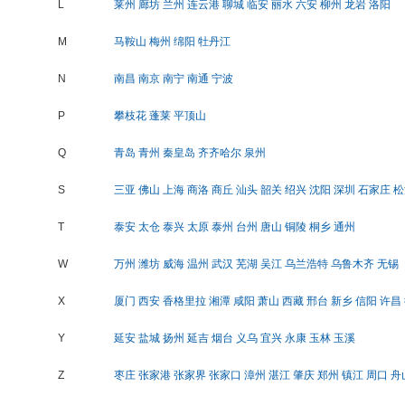
L
莱州
廊坊
兰州
连云港
聊城
临安
丽水
六安
柳州
龙岩
洛阳
M
马鞍山
梅州
绵阳
牡丹江
N
南昌
南京
南宁
南通
宁波
P
攀枝花
蓬莱
平顶山
Q
青岛
青州
秦皇岛
齐齐哈尔
泉州
S
三亚
佛山
上海
商洛
商丘
汕头
韶关
绍兴
沈阳
深圳
石家庄
松
T
泰安
太仓
泰兴
太原
泰州
台州
唐山
铜陵
桐乡
通州
W
万州
潍坊
威海
温州
武汉
芜湖
吴江
乌兰浩特
乌鲁木齐
无锡
X
厦门
西安
香格里拉
湘潭
咸阳
萧山
西藏
邢台
新乡
信阳
许昌
Y
延安
盐城
扬州
延吉
烟台
义乌
宜兴
永康
玉林
玉溪
Z
枣庄
张家港
张家界
张家口
漳州
湛江
肇庆
郑州
镇江
周口
舟