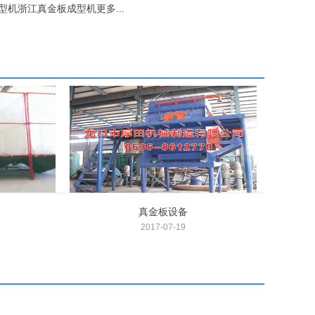
型机
浙江真金板成型机
更多...
真金板设备
2017-07-19