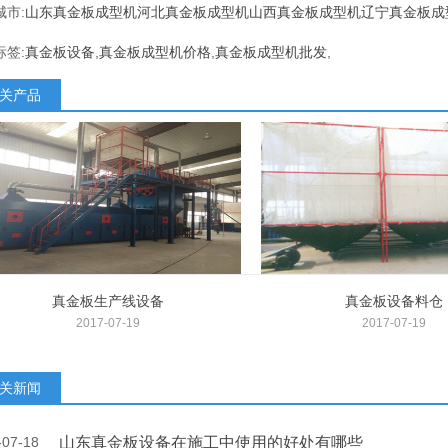
城市:
山东真金板成型机
河北真金板成型机
山西真金板成型机
辽宁真金板成
标签:
真金板设备
,
真金板成型机价格
,
真金板成型机批发
,
关产品
真金板生产线设备
真金板设备料仓
2017-07-19
2017-07-19
关新闻
-07-18
山东真金板设备在施工中使用的好处有哪些