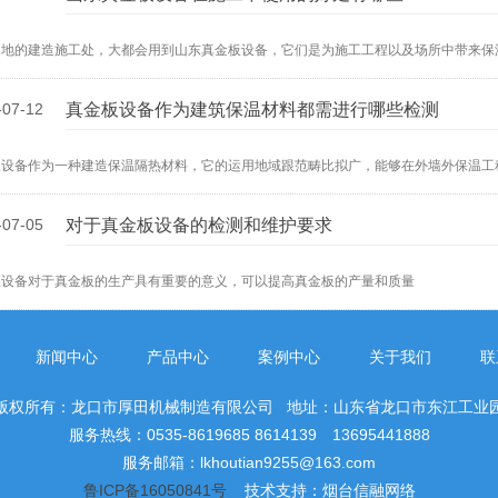
各地的建造施工处，大都会用到山东真金板设备，它们是为施工工程以及场所中带来保
-07-12
真金板设备作为建筑保温材料都需进行哪些检测
板设备作为一种建造保温隔热材料，它的运用地域跟范畴比拟广，能够在外墙外保温工
-07-05
对于真金板设备的检测和维护要求
板设备对于真金板的生产具有重要的意义，可以提高真金板的产量和质量
新闻中心
产品中心
案例中心
关于我们
联
版权所有：龙口市厚田机械制造有限公司 地址：山东省龙口市东江工业
服务热线：0535-8619685 8614139 13695441888
服务邮箱：lkhoutian9255@163.com
鲁ICP备16050841号
技术支持：烟台信融网络