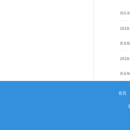
现在
2018
真金
2018
真金
首页