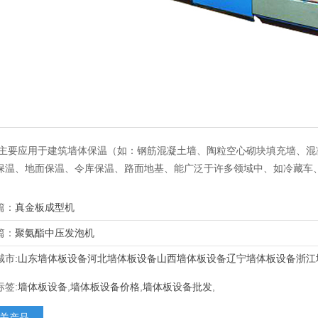
主要应用于建筑墙体保温（如：钢筋混凝土墙、陶粒空心砌块填充墙、混
保温、地面保温、令库保温、路面地基、能广泛于许多领域中、如冷藏车
篇：
真金板成型机
篇：
聚氨酯中压发泡机
城市:
山东墙体板设备
河北墙体板设备
山西墙体板设备
辽宁墙体板设备
浙江
标签:
墙体板设备
,
墙体板设备价格
,
墙体板设备批发
,
关产品