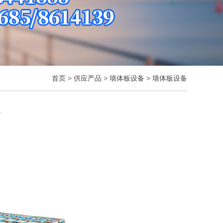
首页
>
供应产品
>
墙体板设备
>
墙体板设备
备