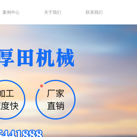
案例中心
关于我们
联系我们