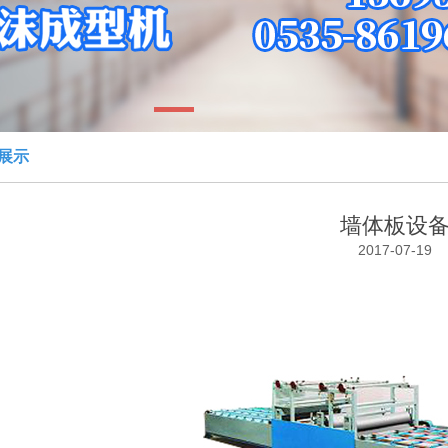
1
展示
墙体板设
2017-07-19