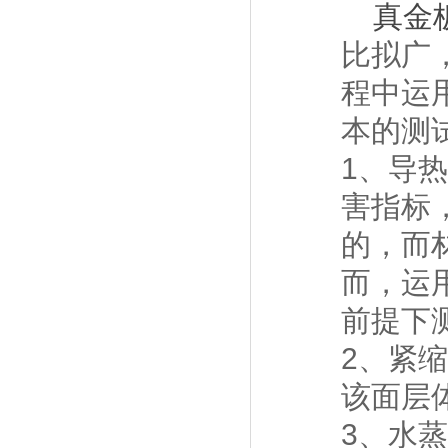
真金
比拟广
程中运
本的测
1、导热
害指标
的，而
而，运
前提下
2、紧缩
该面层
3、水蒸