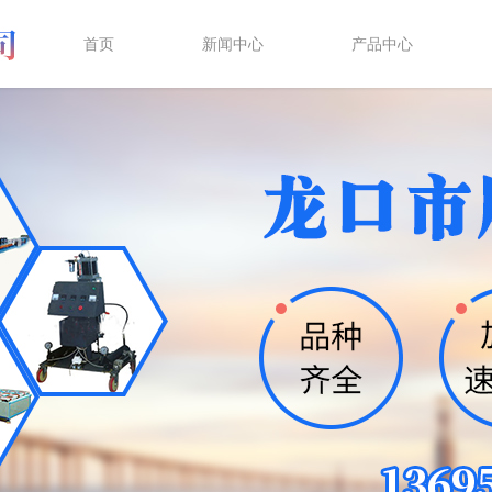
首页
新闻中心
产品中心