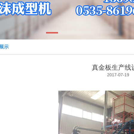
1
展示
真金板生产线
2017-07-19