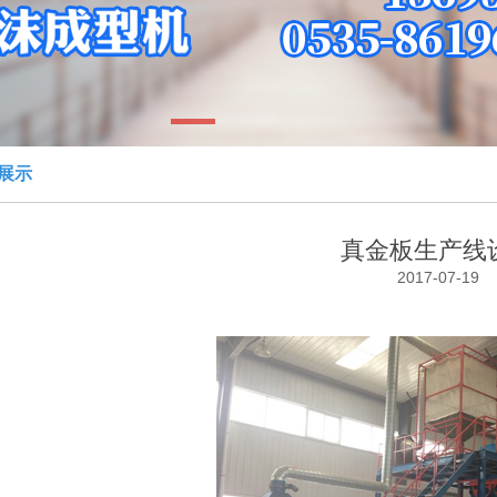
1
展示
真金板生产线
2017-07-19