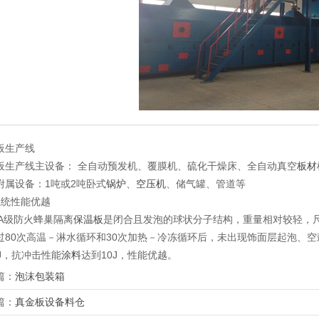
板生产线
板生产线主设备： 全自动预发机、覆膜机、硫化干燥床、全自动真空
板材
附属设备：1吨或2吨卧式
锅炉
、
空压机
、储气罐、管道等
系统性能优越
-A级防火蜂巢隔离
保温板
是闭合且发泡的球状分子结构，重量相对较轻，
过80次高温－淋水循环和30次加热－冷冻循环后，未出现饰面层起泡、
0J，抗冲击性能
涂料
达到10J，性能优越。
篇：
泡沫包装箱
篇：
真金板设备料仓