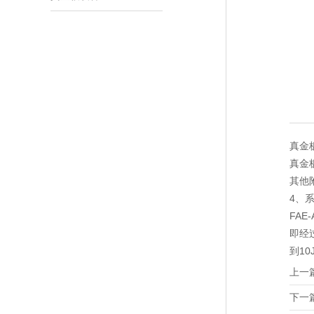
真金
真金
其他
4、
FAE
即经
到1
上一
下一