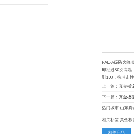
FAE-A
级防火蜂
即经过
80
次高温
到
10J
，抗冲击性
上一篇：
真金板
下一篇：
真金板
热门城市:
山东真
相关标签:
真金板
相关产品