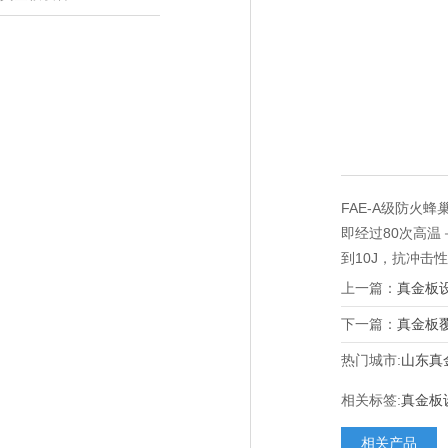
FAE-A
级防火蜂
即经过
80
次高温
到
10J
，抗冲击性
上一篇：
真金板
下一篇：
真金板
热门城市:
山东真
相关标签:
真金板
相关产品