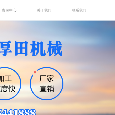
案例中心
关于我们
联系我们