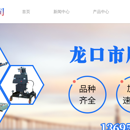
首页
新闻中心
产品中心