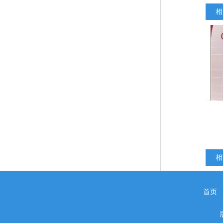
相
相
首页