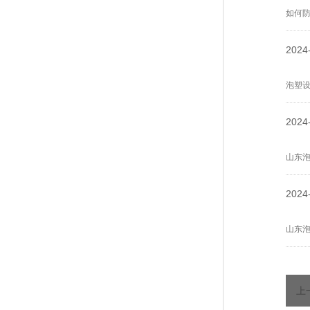
如何
2024
泡塑
2024
山东
2024
山东
上