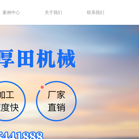
案例中心
关于我们
联系我们