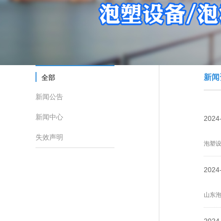
新闻
全部
新闻公告
新闻中心
2024
失效声明
泡塑
2024
山东