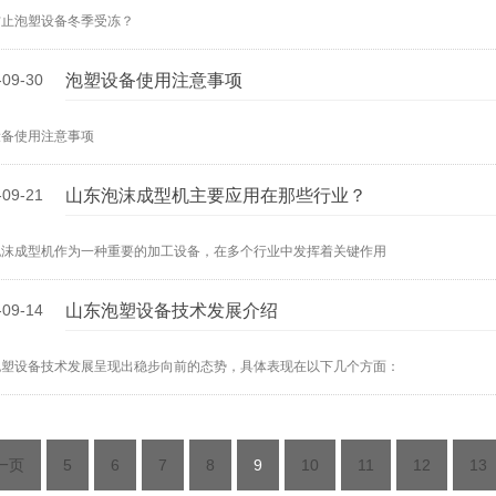
防止泡塑设备冬季受冻？
-09-30
泡塑设备使用注意事项
设备使用注意事项
-09-21
山东泡沫成型机主要应用在那些行业？
泡沫成型机作为一种重要的加工设备，在多个行业中发挥着关键作用
-09-14
山东泡塑设备技术发展介绍
泡塑设备技术发展呈现出稳步向前的态势，具体表现在以下几个方面：
一页
5
6
7
8
9
10
11
12
13