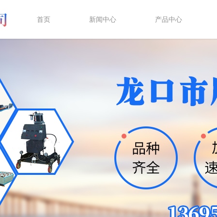
首页
新闻中心
产品中心