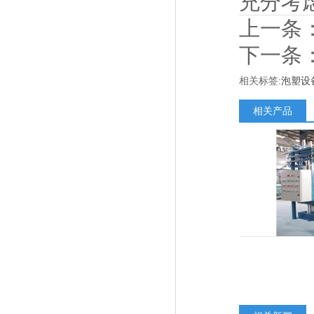
充分考
上一条
下一条
相关标签:
泡塑设
相关产品