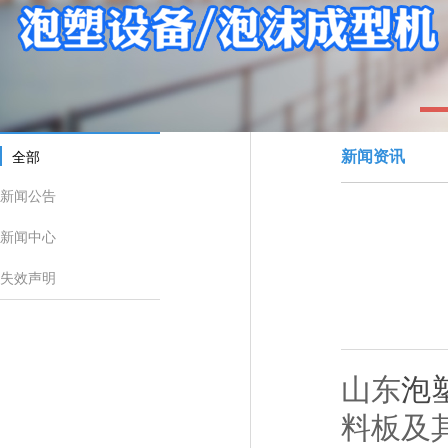
1
新闻资讯
全部
新闻公告
新闻中心
失效声明
山东
泡
料板及