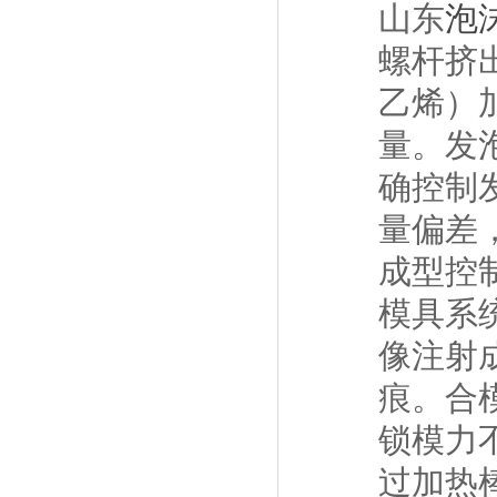
山东
泡
螺杆挤
乙烯）
量。发
确控制
量偏差
成型控
模具系
像注射
痕。合
锁模力
过加热