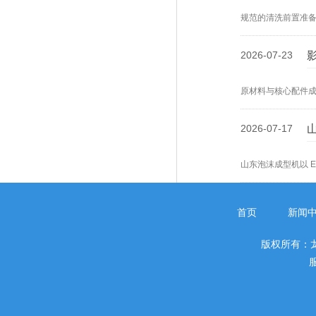
规范的清洗前置准
机的清洗洁净度与
2026-07-23
原材料与核心配件
泡塑设备投入成本
2026-07-17
山东泡沫成型机以 
热胀熔融粘结原理
型机成型密度与成
首页
新闻
版权所有：
服