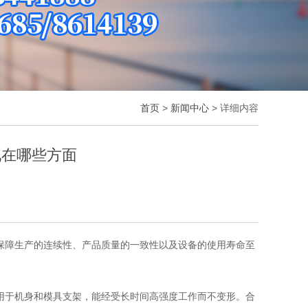
首页
>
新闻中心
> 详细内容
现在哪些方面
保障生产的连续性、产品质量的一致性以及设备的使用寿命至
用于机身和模具支架，能经受长时间高强度工作而不变形。合