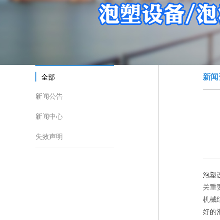
新闻
全部
新闻公告
新闻中心
失效声明
泡塑
关重
机械
好的