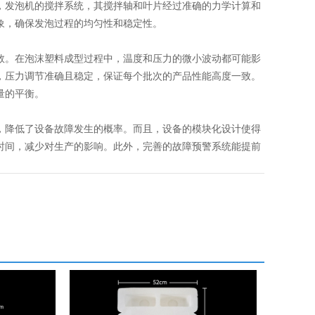
，发泡机的搅拌系统，其搅拌轴和叶片经过准确的力学计算和
象，确保发泡过程的均匀性和稳定性。
数。在泡沫塑料成型过程中，温度和压力的微小波动都可能影
，压力调节准确且稳定，保证每个批次的产品性能高度一致。
量的平衡。
，降低了设备故障发生的概率。而且，设备的模块化设计使得
时间，减少对生产的影响。此外，完善的故障预警系统能提前