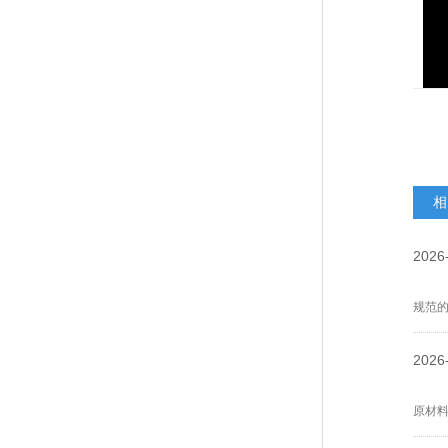
相
2026
规范
机的
2026
原材
泡塑