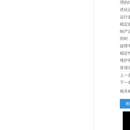
理的
优化
运行
稳定
响产
同时
故障
稳定
维护
发现
上一
下一
相关
相