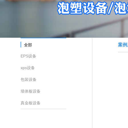
案例
全部
EPS设备
xps设备
包装设备
墙体板设备
真金板设备