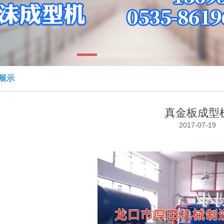
1
展示
真金板成型
2017-07-19