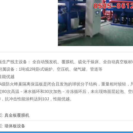
板生产线主设备： 全自动预发机、覆膜机、硫化干燥床、全自动真空板材
附属设备：1吨或2吨卧式锅炉、空压机、储气罐、管道等
性能优越
E-A级防火蜂巢隔离保温板是闭合且发泡的球状分子结构，重量相对较轻
过80次高温－淋水循环和30次加热－冷冻循环后，未出现饰面层起泡、
0J，抗冲击性能涂料达到10J，性能优越。
页:
真金板覆膜机
页:
墙体板设备