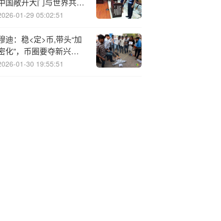
中国敞开大门与世界共享
机遇
2026-01-29 05:02:51
穆迪：稳<定>币,带头“加
密化”，币圈要夺新兴市
场的“货币主权”
2026-01-30 19:55:51