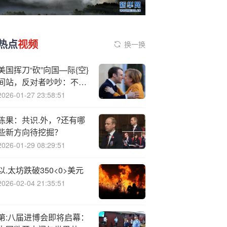
热点
视频
换一换
美国挥刀“砍”向国—际{空}
间站，反对者吵吵：不能
把近地轨道让给中俄
2026-01-27 23:58:51
陈果：共识.外，?还有哪
些新方向待挖掘？
2026-01-29 08:29:51
以.太坊跌破350<0>美元
2026-02-04 21:35:51
第:八届进博会即将启幕：