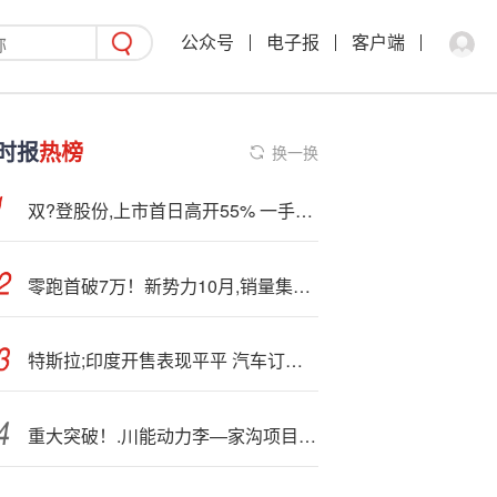
公众号
电子报
客户端
时报
热榜
换一换
双?登股份,上市首日高开55% 一手赚近4000港元
零跑首破7万！新势力10月,销量集体—“狂飙”
特斯拉;印度开售表现平平 汽车订单量远低于目标
重大突破！.川能动力李—家沟项目取得重大进展 达产景气度打开成长新空间