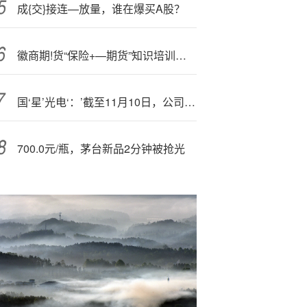
成{交}接连—放量，谁在爆买A股？
徽商期!货“保险+—期货”知识培训走进沙子镇桃源村 助力乡村产业发展
国‘星’光电‘：’截至11月10日，公司股东户数为67818户
700.0元/瓶，茅台新品2分钟被抢光