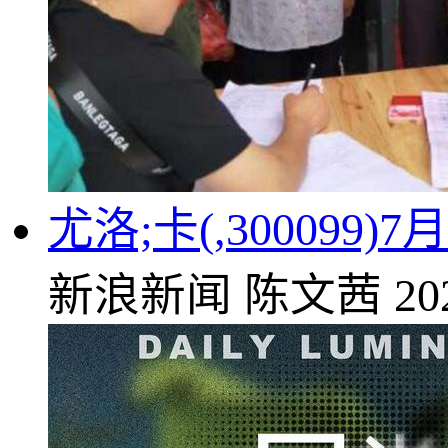
尤洛;卡(,300099
新浪新闻
陈文茜
20