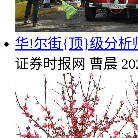
华!尔街{顶}级分析师最
证券时报网
曹晨
20