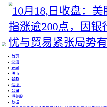
首页
快讯
要闻
股市
新股
信披+
公司
港美股
数据