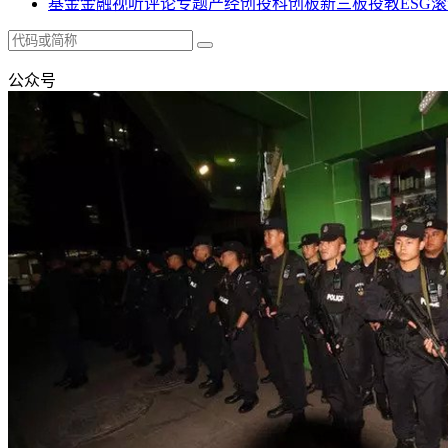
基金
金融
视听
评论
专题
产经
创投
科创板
新三板
投教
ESG
滚
公众号