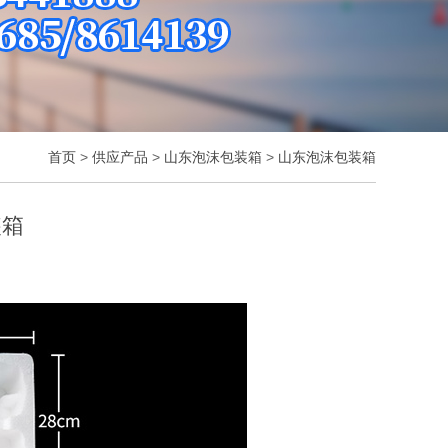
首页
>
供应产品
>
山东泡沫包装箱
>
山东泡沫包装箱
装箱