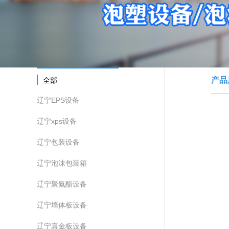
产品
全部
辽宁EPS设备
辽宁xps设备
辽宁包装设备
辽宁泡沫包装箱
辽宁聚氨酯设备
辽宁墙体板设备
辽宁真金板设备