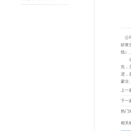
公司
砂浆
线）
公司
先，
进，
蒙古
上一
下一
热门
相关