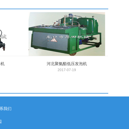
涂机
河北聚氨酯低压发泡机
2017-07-19
系我们
园