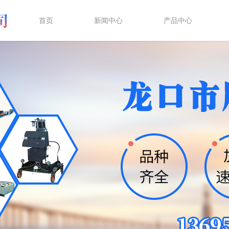
首页
新闻中心
产品中心