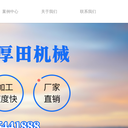
案例中心
关于我们
联系我们