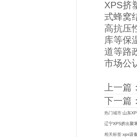
XPS
式蜂窝
高抗压
库等保
道等路
市场公
上一篇
下一篇
热门城市:
山东X
辽宁XPS挤出聚
相关标签:
xps设