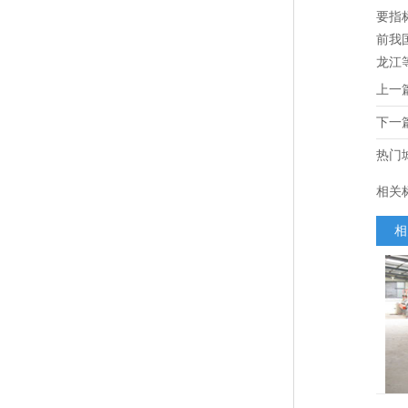
要指
前我
龙江
上一
下一
热门
相关
相