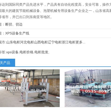
标达到国际同类产品先进水平，产品具有自动化程度高，安全可靠，操作
国最大的建筑节能机械设备、泡塑机械专用设备生产企业之一，山东省高
等省市，并已出口到东南亚等地区。
篇：
断切、切边
篇：
XPS设备生产线
城市:
山东电柜
河北电柜
山西电柜
辽宁电柜
浙江电柜
更多...
标签:
xps设备
,
电柜价格
,
电柜批发
,
关产品