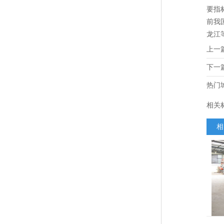
要指
前我
龙江
上一
下一
热门
相关
相