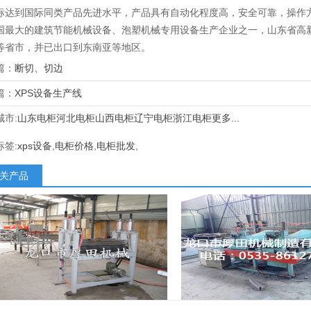
标达到国际同类产品先进水平，产品具有自动化程度高，安全可靠，操作
国最大的建筑节能机械设备、泡塑机械专用设备生产企业之一，山东省高
等省市，并已出口到东南亚等地区。
篇：
断切、切边
篇：
XPS设备生产线
城市:
山东电柜
河北电柜
山西电柜
辽宁电柜
浙江电柜
更多...
标签:
xps设备
,
电柜价格
,
电柜批发
,
关产品