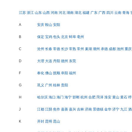
江苏
浙江
山东
山西
河南
河北
湖南
湖北
福建
广东
广西
四川
云南
青海
A
安庆
鞍山
安阳
B
保定
宝鸡
包头
北京
蚌埠
亳州
C
沧州
长春
常德
长沙
常熟
常州
巢湖
潮州
承德
成都
池州
重庆
D
大理
大连
丹阳
德州
东莞
F
奉化
佛山
抚顺
阜阳
福州
G
巩义
广州
桂林
贵阳
H
哈尔滨
海口
海门
海宁
邯郸
杭州
合肥
菏泽
淮安
黄山
黄石
呼
J
江都
江阴
焦作
嘉善
嘉兴
吉林
济南
景德镇
金华
济宁
九江
酒
K
开封
昆明
昆山