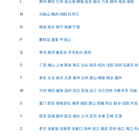
L
莱州
廊坊
兰州
连云港
聊城
临安
丽水
六安
柳州
龙岩
洛阳
M
马鞍山
梅州
绵阳
牡丹江
N
南昌
南京
南宁
南通
宁波
P
攀枝花
蓬莱
平顶山
Q
青岛
青州
秦皇岛
齐齐哈尔
泉州
S
三亚
佛山
上海
商洛
商丘
汕头
韶关
绍兴
沈阳
深圳
石家庄
松
T
泰安
太仓
泰兴
太原
泰州
台州
唐山
铜陵
桐乡
通州
W
万州
潍坊
威海
温州
武汉
芜湖
吴江
乌兰浩特
乌鲁木齐
无锡
X
厦门
西安
香格里拉
湘潭
咸阳
萧山
西藏
邢台
新乡
信阳
许昌
Y
延安
盐城
扬州
延吉
烟台
义乌
宜兴
永康
玉林
玉溪
Z
枣庄
张家港
张家界
张家口
漳州
湛江
肇庆
郑州
镇江
周口
舟