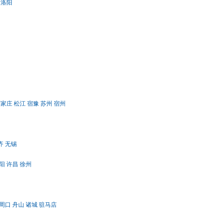
洛阳
石家庄
松江
宿豫
苏州
宿州
齐
无锡
阳
许昌
徐州
周口
舟山
诸城
驻马店