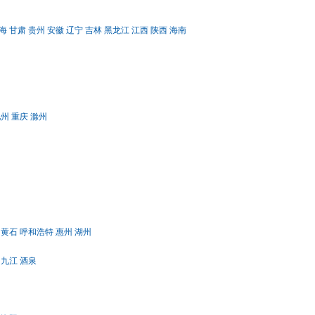
海
甘肃
贵州
安徽
辽宁
吉林
黑龙江
江西
陕西
海南
池州
重庆
滁州
黄石
呼和浩特
惠州
湖州
九江
酒泉