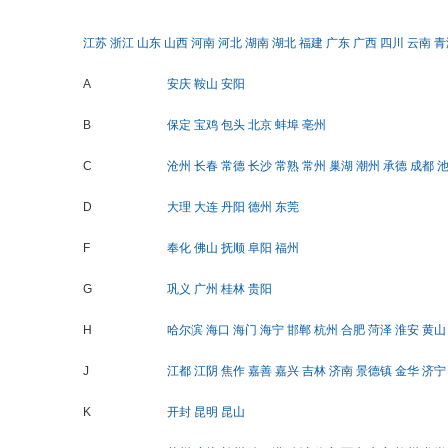
江苏
浙江
山东
山西
河南
河北
湖南
湖北
福建
广东
广西
四川
云南
青
A
安庆
鞍山
安阳
B
保定
宝鸡
包头
北京
蚌埠
亳州
C
沧州
长春
常德
长沙
常熟
常州
巢湖
潮州
承德
成都
D
大理
大连
丹阳
德州
东莞
F
奉化
佛山
抚顺
阜阳
福州
G
巩义
广州
桂林
贵阳
H
哈尔滨
海口
海门
海宁
邯郸
杭州
合肥
菏泽
淮安
黄山
J
江都
江阴
焦作
嘉善
嘉兴
吉林
济南
景德镇
金华
济宁
K
开封
昆明
昆山