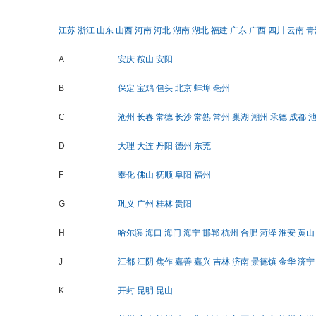
江苏
浙江
山东
山西
河南
河北
湖南
湖北
福建
广东
广西
四川
云南
青
A
安庆
鞍山
安阳
B
保定
宝鸡
包头
北京
蚌埠
亳州
C
沧州
长春
常德
长沙
常熟
常州
巢湖
潮州
承德
成都
D
大理
大连
丹阳
德州
东莞
F
奉化
佛山
抚顺
阜阳
福州
G
巩义
广州
桂林
贵阳
H
哈尔滨
海口
海门
海宁
邯郸
杭州
合肥
菏泽
淮安
黄山
J
江都
江阴
焦作
嘉善
嘉兴
吉林
济南
景德镇
金华
济宁
K
开封
昆明
昆山