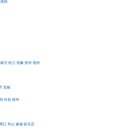
洛阳
石家庄
松江
宿豫
苏州
宿州
齐
无锡
阳
许昌
徐州
周口
舟山
诸城
驻马店