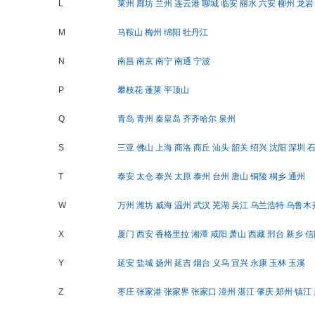
L
莱州
廊坊
兰州
连云港
聊城
临安
丽水
六安
柳州
龙岩
M
马鞍山
梅州
绵阳
牡丹江
N
南昌
南京
南宁
南通
宁波
P
攀枝花
蓬莱
平顶山
Q
青岛
青州
秦皇岛
齐齐哈尔
泉州
S
三亚
佛山
上海
商洛
商丘
汕头
韶关
绍兴
沈阳
深圳
T
泰安
太仓
泰兴
太原
泰州
台州
唐山
铜陵
桐乡
通州
W
万州
潍坊
威海
温州
武汉
芜湖
吴江
乌兰浩特
乌鲁木
X
厦门
西安
香格里拉
湘潭
咸阳
萧山
西藏
邢台
新乡
信
Y
延安
盐城
扬州
延吉
烟台
义乌
宜兴
永康
玉林
玉溪
Z
枣庄
张家港
张家界
张家口
漳州
湛江
肇庆
郑州
镇江