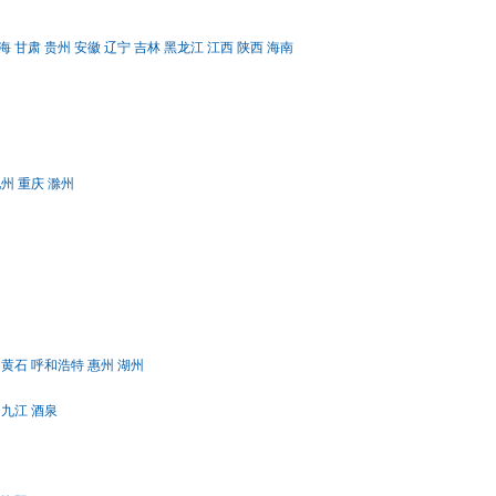
海
甘肃
贵州
安徽
辽宁
吉林
黑龙江
江西
陕西
海南
池州
重庆
滁州
黄石
呼和浩特
惠州
湖州
九江
酒泉