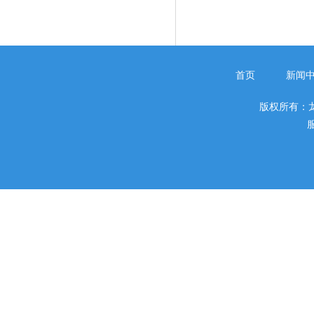
首页
新闻
版权所有：
服