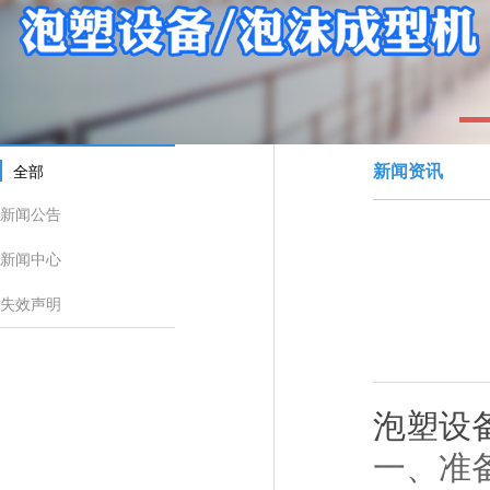
1
新闻资讯
全部
新闻公告
新闻中心
失效声明
泡塑设
一、准