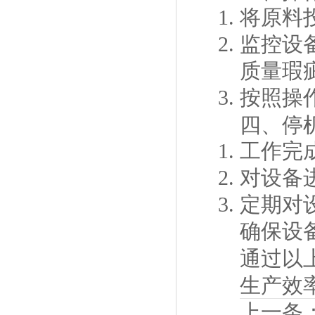
将原料
监控设
质量瑕
按照操
四、停
工作完
对设备
定期对
确保设
通过以
生产效
上一条