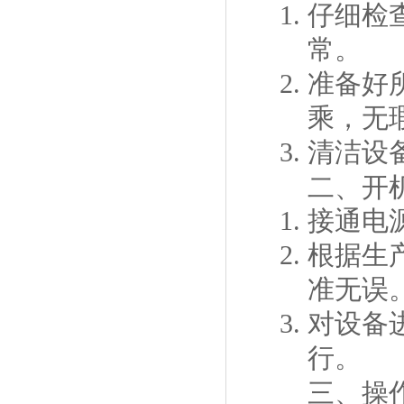
仔细检
常。
准备好
乘，无
清洁设
二、开
接通电
根据生
准无误
对设备
行。
三、操