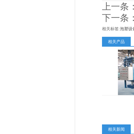
上一条
下一条
相关标签:
泡塑设
相关产品
相关新闻