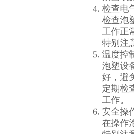
检查电
检查泡
工作正
特别注
温度控
泡塑设
好，避
定期检
工作。
安全操
在操作