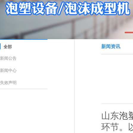
1
新闻资讯
全部
新闻公告
新闻中心
失效声明
山东
泡
环节。