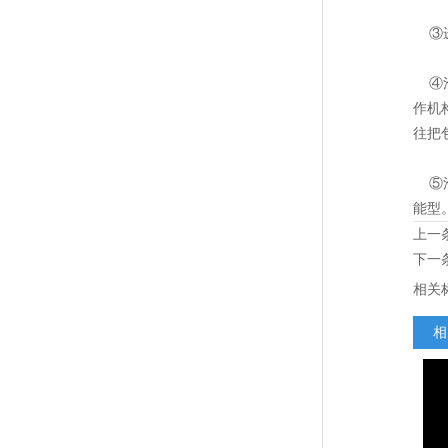
③进
④泡
作机
往把
⑤泡
能型
上一
下一
相关
相